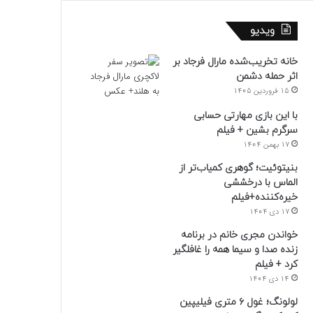
ویدیو
خانه تخریب‌شده مارال فرجاد بر
اثر حمله دشمن
15 فروردین 1405
با این بازی مهارتی حسابی
سرگرم بشین + فیلم
17 بهمن 1404
بنیتوئیت؛ گوهری کمیاب‌تر از
الماس با درخششی
خیره‌کننده+فیلم
17 دی 1404
خواندن مجری خانم در برنامه
زنده صدا و سیما همه را غافلگیر
کرد + فیلم
14 دی 1404
لولونگ؛ غول ۶ متری فیلیپین