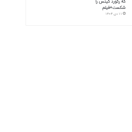
که رکورد گینس را
شکست+فیلم
11 دی 1404