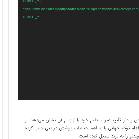
18.mp4?_=1
https://traffic.mediaffic.ir/p/https/traffic.mediaffic.ir/p/https/sabkeideal.com/wp-content-
18.mp4?_=1
 ویدئو تأیید غیرمستقیم خود را از پیام آن نشان می‌دهد. او
 اقدام توجه جهانی را به اهمیت آداب پوشش در دبی جلب کرده
ویدئو را به ترند تبدیل کرده است.