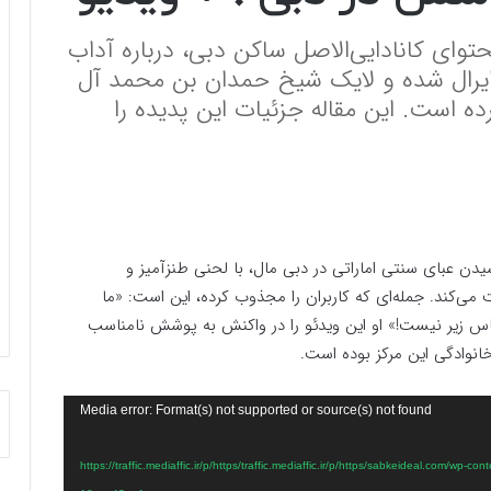
حتوای کانادایی‌الاصل ساکن دبی، درباره آداب
ایرال شده و لایک شیخ حمدان بن محمد آل
ده است. این مقاله جزئیات این پدیده را
شیدن عبای سنتی اماراتی در دبی مال، با لحنی طنزآمیز و
‌کند. جمله‌ای که کاربران را مجذوب کرده، این است: «ما
باس زیر نیست!» او این ویدئو را در واکنش به پوشش نامناسب
نوادگی این مرکز بوده است.
Media error: Format(s) not supported or source(s) not found
https://traffic.mediaffic.ir/p/https/traffic.mediaffic.ir/p/https/sabkeideal.com/wp-content-