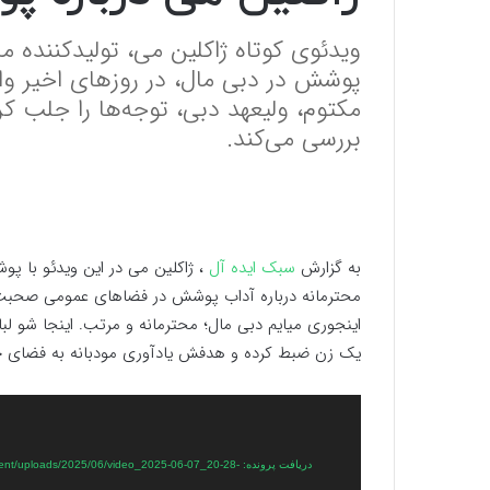
ویدئوی کوتاه ژاکلین می، تولیدکننده م
پوشش در دبی مال، در روزهای اخیر و
مکتوم، ولیعهد دبی، توجه‌ها را جلب کر
بررسی می‌کند.
به گزارش
سبک ایده آل
، ژاکلین می در این ویدئو با پو
محترمانه درباره آداب پوشش در فضاهای عمومی صحبت می
اینجوری میایم دبی مال؛ محترمانه و مرتب. اینجا شو ل
یک زن ضبط کرده و هدفش یادآوری مودبانه به فضای خا
نمایشگر
ویدیو
دریافت پرونده: /uploads/2025/06/video_2025-06-07_20-28