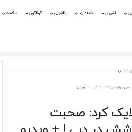
یی
آشپزی
خانه‌داری
زناشویی
گوناگون
سلامت
می درباره پوشش در دبی ! + ویدیو
ایک کرد: صحبت
وشش در دبی ! + ویدیو