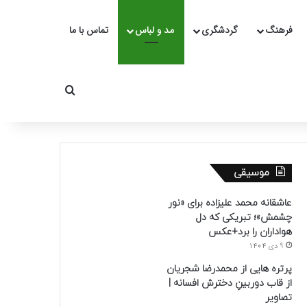
فرهنگ
گردشگری
مد و لباس
تماس با ما
جستجو برای
موسیقی
عاشقانه محمد علیزاده برای «نور
چشمش»؛ تبریکی که دل
هواداران را برد+عکس
9 دی 1404
پرتره هایی از محمدرضا شجریان
از قاب دوربینِ دخترش افسانه |
تصاویر