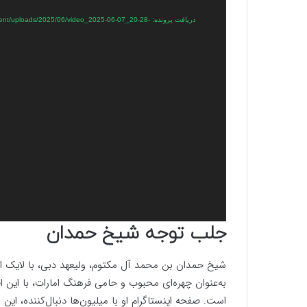
دریافت پرونده: /uploads/2025/06/video_2025-06-07_20-28
جلب توجه شیخ حمدان
شیخ حمدان بن محمد آل مکتوم، ولیعهد دبی، با لایک این
به‌عنوان چهره‌ای محبوب و حامی فرهنگ امارات، با این
است. صفحه اینستاگرام او با میلیون‌ها دنبال‌کننده، این 