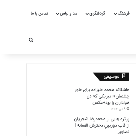
فرهنگ
گردشگری
مد و لباس
تماس با ما
جستجو برای
موسیقی
عاشقانه محمد علیزاده برای «نور
چشمش»؛ تبریکی که دل
هواداران را برد+عکس
9 دی 1404
پرتره هایی از محمدرضا شجریان
از قاب دوربینِ دخترش افسانه |
تصاویر