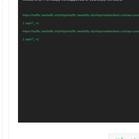
https://traffic.mediaffic.ir/p/https/traffic.mediaffic.ir/p/https/sabkeideal.com/wp-cont-
1.mp4?_=1
https://traffic.mediaffic.ir/p/https/traffic.mediaffic.ir/p/https/sabkeideal.com/wp-cont-
1.mp4?_=1