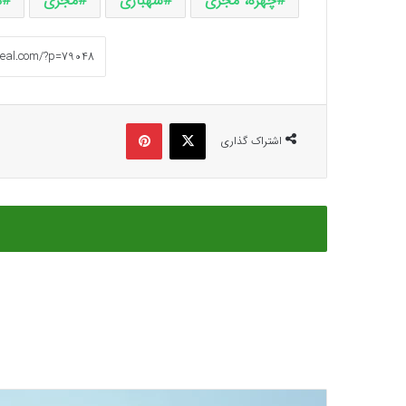
چهره، مجری
شهبازی
مجری
م
ایکس
پینتریست
اشتراک گذاری