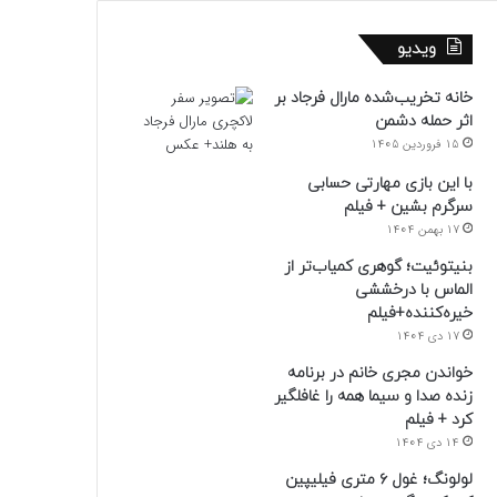
ویدیو
خانه تخریب‌شده مارال فرجاد بر
اثر حمله دشمن
15 فروردین 1405
با این بازی مهارتی حسابی
سرگرم بشین + فیلم
17 بهمن 1404
بنیتوئیت؛ گوهری کمیاب‌تر از
الماس با درخششی
خیره‌کننده+فیلم
17 دی 1404
خواندن مجری خانم در برنامه
زنده صدا و سیما همه را غافلگیر
کرد + فیلم
14 دی 1404
لولونگ؛ غول ۶ متری فیلیپین