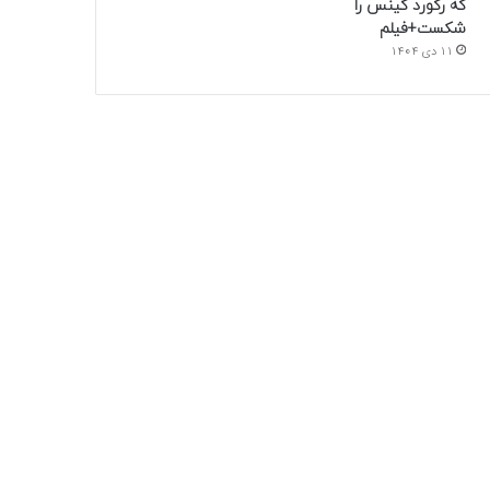
که رکورد گینس را
شکست+فیلم
11 دی 1404