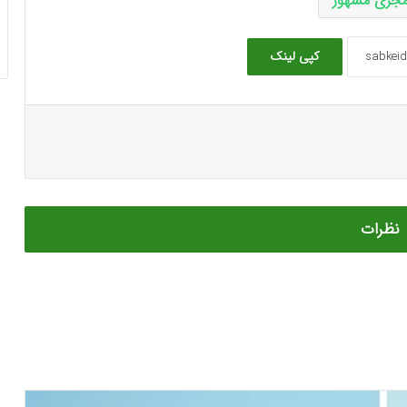
جری مشهور
کپی لینک
نظرات