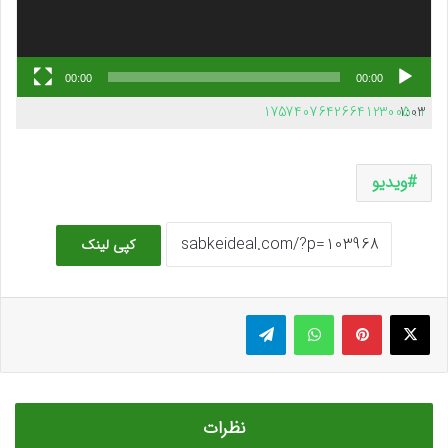
00:00
00:00
1757407642664123005
1:03
1.
ویدیو
کپی لینک
ایکس
پینتریست
واتس آپ
تلگرام
نظرات