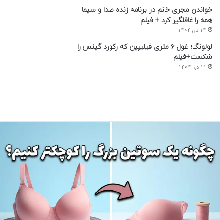
خواندن مجری خانم در برنامه زنده صدا و سیما
همه را غافلگیر کرد + فیلم
14 دی 1404
لولونگ؛ غول ۶ متری فیلیپین که رکورد گینس را
شکست+فیلم
11 دی 1404