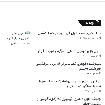
ویدیو
خانه تخریب‌شده مارال فرجاد بر اثر حمله دشمن
15 فروردین 1405
با این بازی مهارتی حسابی سرگرم بشین + فیلم
17 بهمن 1404
بنیتوئیت؛ گوهری کمیاب‌تر از الماس با درخششی
خیره‌کننده+فیلم
17 دی 1404
خواندن مجری خانم در برنامه زنده صدا و سیما
همه را غافلگیر کرد + فیلم
14 دی 1404
لولونگ؛ غول ۶ متری فیلیپین که رکورد گینس را
شکست+فیلم