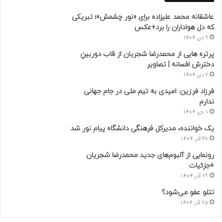
عاشقانه محمد علیزاده برای «نور چشمش»؛ تبریکی
که دل هواداران را برد+عکس
9 دی 1404
پرتره هایی از محمدرضا شجریان از قاب دوربینِ
دخترش افسانه | تصاویر
2 دی 1404
فرزاد فرزین: امیدی به تیم ملی در جام جهانی
ندارم
1 دی 1404
یک خواننده، مدیرکل فرهنگی دانشگاه پیام نور شد
30 آذر 1404
رونمایی از آلبوم‌های جدید محمدرضا شجریان
+جزئیات
29 آذر 1404
تتلو عفو می‌شود؟
25 آذر 1404