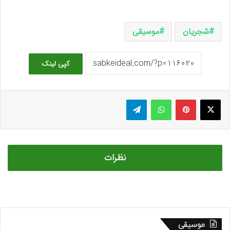
شجریان
موسیقی
کپی لینک
ایکس
پینتریست
واتس آپ
تلگرام
نظرات
موسیقی