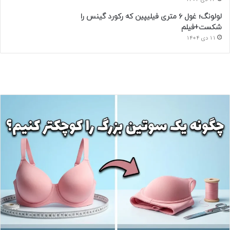
لولونگ؛ غول ۶ متری فیلیپین که رکورد گینس را
شکست+فیلم
11 دی 1404