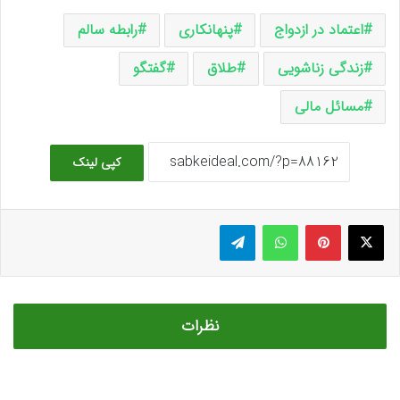
اعتماد در ازدواج
پنهانکاری
رابطه سالم
زندگی زناشویی
طلاق
گفتگو
مسائل مالی
کپی لینک
ایکس
پینتریست
واتس آپ
تلگرام
نظرات