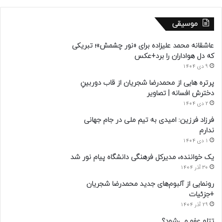
موسیقی
عاشقانه محمد علیزاده برای «نور چشمش»؛ تبریکی
که دل هواداران را برد+عکس
9 دی 1404
پرتره هایی از محمدرضا شجریان از قاب دوربینِ
دخترش افسانه | تصاویر
2 دی 1404
فرزاد فرزین: امیدی به تیم ملی در جام جهانی
ندارم
1 دی 1404
یک خواننده، مدیرکل فرهنگی دانشگاه پیام نور شد
30 آذر 1404
رونمایی از آلبوم‌های جدید محمدرضا شجریان
+جزئیات
29 آذر 1404
تتلو عفو می‌شود؟