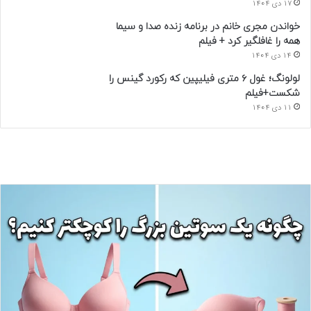
17 دی 1404
خواندن مجری خانم در برنامه زنده صدا و سیما
همه را غافلگیر کرد + فیلم
14 دی 1404
لولونگ؛ غول ۶ متری فیلیپین که رکورد گینس را
شکست+فیلم
11 دی 1404