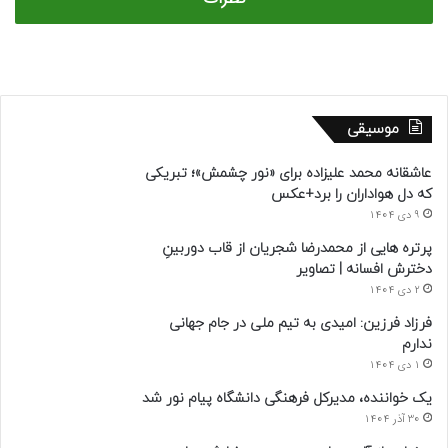
موسیقی
عاشقانه محمد علیزاده برای «نور چشمش»؛ تبریکی
که دل هواداران را برد+عکس
9 دی 1404
پرتره هایی از محمدرضا شجریان از قاب دوربینِ
دخترش افسانه | تصاویر
2 دی 1404
فرزاد فرزین: امیدی به تیم ملی در جام جهانی
ندارم
1 دی 1404
یک خواننده، مدیرکل فرهنگی دانشگاه پیام نور شد
30 آذر 1404