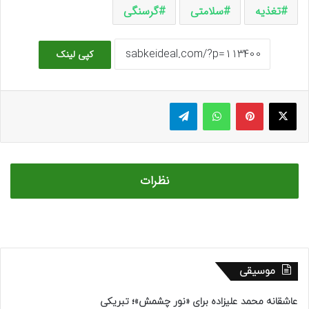
تغذیه
سلامتی
گرسنگی
کپی لینک
ایکس
پینتریست
واتس آپ
تلگرام
نظرات
موسیقی
عاشقانه محمد علیزاده برای «نور چشمش»؛ تبریکی