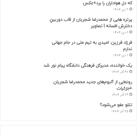
که دل هواداران را برد+عکس
9 دی 1404
پرتره هایی از محمدرضا شجریان از قاب دوربینِ
دخترش افسانه | تصاویر
2 دی 1404
فرزاد فرزین: امیدی به تیم ملی در جام جهانی
ندارم
1 دی 1404
یک خواننده، مدیرکل فرهنگی دانشگاه پیام نور شد
30 آذر 1404
رونمایی از آلبوم‌های جدید محمدرضا شجریان
+جزئیات
29 آذر 1404
تتلو عفو می‌شود؟
25 آذر 1404