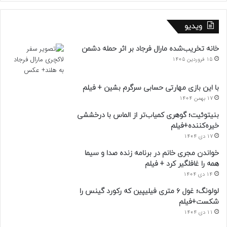
ویدیو
خانه تخریب‌شده مارال فرجاد بر اثر حمله دشمن
15 فروردین 1405
با این بازی مهارتی حسابی سرگرم بشین + فیلم
17 بهمن 1404
بنیتوئیت؛ گوهری کمیاب‌تر از الماس با درخششی
خیره‌کننده+فیلم
17 دی 1404
خواندن مجری خانم در برنامه زنده صدا و سیما
همه را غافلگیر کرد + فیلم
14 دی 1404
لولونگ؛ غول ۶ متری فیلیپین که رکورد گینس را
شکست+فیلم
11 دی 1404