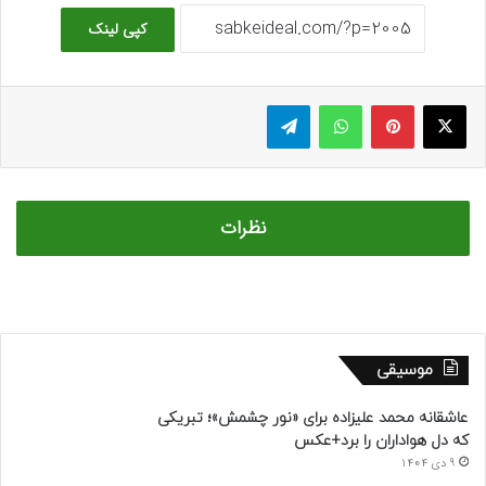
کپی لینک
ایکس
پینتریست
واتس آپ
تلگرام
نظرات
موسیقی
عاشقانه محمد علیزاده برای «نور چشمش»؛ تبریکی
که دل هواداران را برد+عکس
9 دی 1404