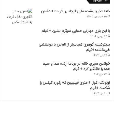
ویدیو
خانه تخریب‌شده مارال فرجاد بر اثر حمله دشمن
15 فروردین 1405
با این بازی مهارتی حسابی سرگرم بشین + فیلم
17 بهمن 1404
بنیتوئیت؛ گوهری کمیاب‌تر از الماس با درخششی
خیره‌کننده+فیلم
17 دی 1404
خواندن مجری خانم در برنامه زنده صدا و سیما
همه را غافلگیر کرد + فیلم
14 دی 1404
لولونگ؛ غول ۶ متری فیلیپین که رکورد گینس را
شکست+فیلم
11 دی 1404