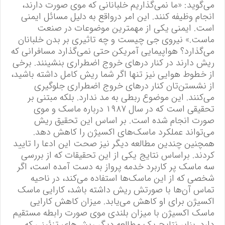
می‌گوید: «ما نمی‌گذاریم خلبانانی که موی صورت دارند،
انجام وظیفه کنند. این امر درواقع به دلیل مسائل ایمنی
است. ایمنی یکی از مهمترین موضوعات در صنعت
ماست.» نیروی جی چیست و چه تاثیری بر بدن خلبانان
می‌گذارد؟ هواپیمایی آمریکن حتی نمی‌گذارد مسافرانی که
ریش دارند در کنار در‌های خروج اضطراری بنشینند. برخی
از خطوط هوایی نیز تنها اگر شما ریش کامل داشته باشید،
از نشستن‌تان کنار در‌های خروج اضطراری جلوگیری
می‌کنند. این موضوع ربطی به مد ندارد. بلکه مبتنی بر
تحقیقی است که در سال ۱۹۸۷ درباره ماسک و موی
صورت انجام شده است. بر اساس این تحقیق ریش
می‌تواند عملکرد ماسک‌های اکسیژن را کاهش دهد.
همچنین چندین مطالعه دیگر نیز صحت این ادعا را تایید
کردند. براساس نتایج یکی از این تحقیقات که از بررسی
سه ماسک پر کاربرد خدمه پرواز به دست آمده است، اگر
شخصی که از این ماسک‌ها استفاده می‌کند، در ناحیه
تماس آن‌ها با صورتش ریش داشته باشد، کارایی ماسک
اکسیژن برای او کاهش می‌یابد. میزان کاهش کارایی
ماسک اکسیژن با میزان بلندی موی صورت رابطه مستقیم
دارد. بنابر نتایج یک مطالعه دیگر ریش‌های تزئینی که