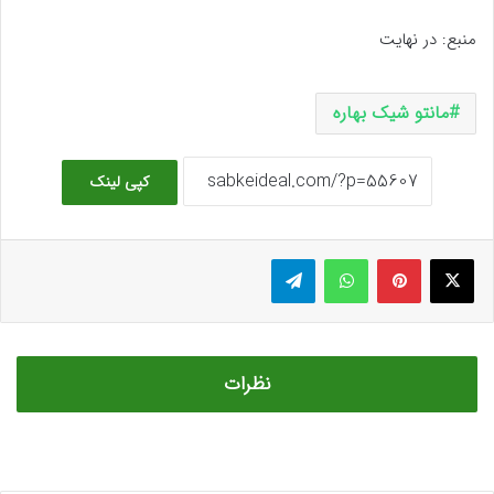
منبع: در نهایت
مانتو شیک بهاره
کپی لینک
ایکس
پینتریست
واتس آپ
تلگرام
نظرات