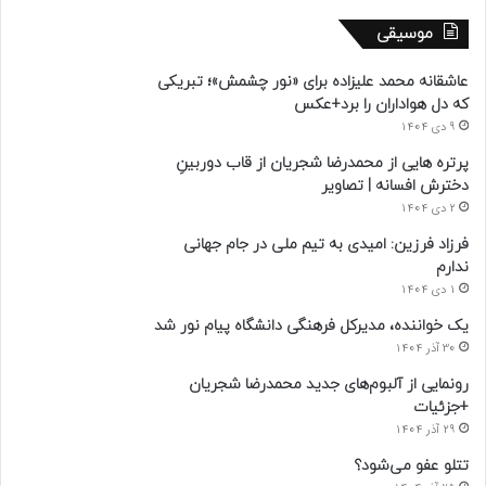
موسیقی
عاشقانه محمد علیزاده برای «نور چشمش»؛ تبریکی
که دل هواداران را برد+عکس
9 دی 1404
پرتره هایی از محمدرضا شجریان از قاب دوربینِ
دخترش افسانه | تصاویر
2 دی 1404
فرزاد فرزین: امیدی به تیم ملی در جام جهانی
ندارم
1 دی 1404
یک خواننده، مدیرکل فرهنگی دانشگاه پیام نور شد
30 آذر 1404
رونمایی از آلبوم‌های جدید محمدرضا شجریان
+جزئیات
29 آذر 1404
تتلو عفو می‌شود؟