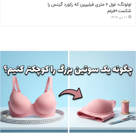
لولونگ؛ غول ۶ متری فیلیپین که رکورد گینس را
شکست+فیلم
11 دی 1404