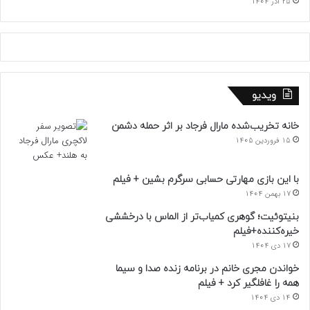
25 آذر 1404
ویدیو
خانه تخریب‌شده مارال فرجاد بر اثر حمله دشمن
15 فروردین 1405
با این بازی مهارتی حسابی سرگرم بشین + فیلم
17 بهمن 1404
بنیتوئیت؛ گوهری کمیاب‌تر از الماس با درخششی
خیره‌کننده+فیلم
17 دی 1404
خواندن مجری خانم در برنامه زنده صدا و سیما
همه را غافلگیر کرد + فیلم
14 دی 1404