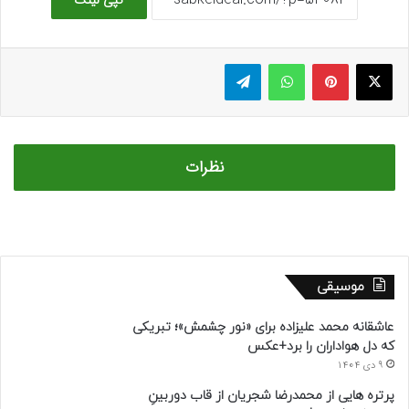
کپی لینک
ایکس
پینتریست
واتس آپ
تلگرام
نظرات
موسیقی
عاشقانه محمد علیزاده برای «نور چشمش»؛ تبریکی
که دل هواداران را برد+عکس
9 دی 1404
پرتره هایی از محمدرضا شجریان از قاب دوربینِ