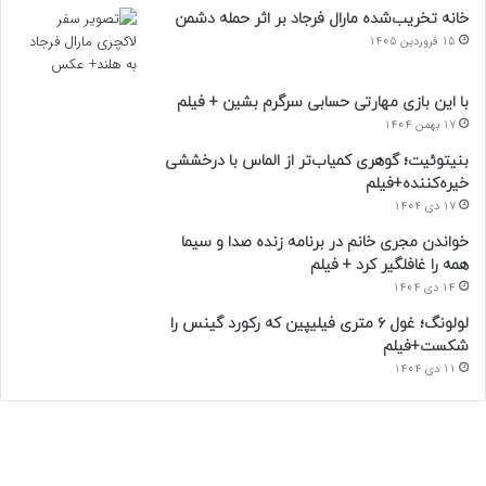
خانه تخریب‌شده مارال فرجاد بر اثر حمله دشمن
15 فروردین 1405
با این بازی مهارتی حسابی سرگرم بشین + فیلم
17 بهمن 1404
بنیتوئیت؛ گوهری کمیاب‌تر از الماس با درخششی
خیره‌کننده+فیلم
17 دی 1404
خواندن مجری خانم در برنامه زنده صدا و سیما
همه را غافلگیر کرد + فیلم
14 دی 1404
لولونگ؛ غول ۶ متری فیلیپین که رکورد گینس را
شکست+فیلم
11 دی 1404