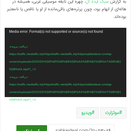
به گزارش
سبک ایده آل،
چهره این نابغه موسیقی غربی، همیشه در
هاله‌ای از ابهام بود، چون پرتره‌های باقی‌مانده از او یا ناقص یا نامعتبر
بوده‌اند.
نمایشگر
Media error: Format(s) not supported or source(s) not found
ویدیو
دریافت پرونده:
https://traffic.mediaffic.ir/p/https/traffic.mediaffic.ir/p/https/sabkeideal.com/wp-
content/uploads/2025/03/%D9%85%D9%88%D8%AA%D8%B2%D8%A7%D8%B1
%D8%AA.mp4?_=1
دریافت پرونده:
https://traffic.mediaffic.ir/p/https/traffic.mediaffic.ir/p/https/sabkeideal.com/wp-
content/uploads/2025/03/%D9%85%D9%88%D8%AA%D8%B2%D8%A7%D8%B1
%D8%AA.mp4?_=1
موتزارت
ویدیو