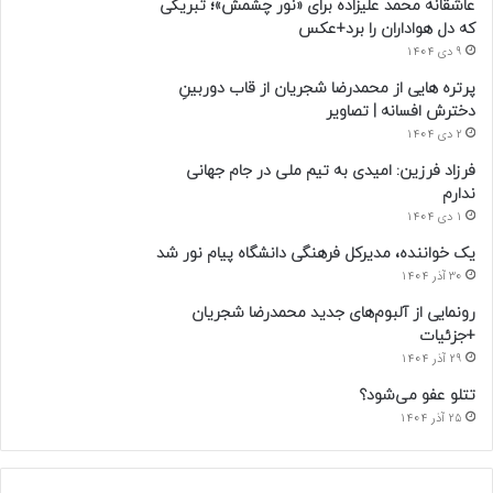
عاشقانه محمد علیزاده برای «نور چشمش»؛ تبریکی
که دل هواداران را برد+عکس
9 دی 1404
پرتره هایی از محمدرضا شجریان از قاب دوربینِ
دخترش افسانه | تصاویر
2 دی 1404
فرزاد فرزین: امیدی به تیم ملی در جام جهانی
ندارم
1 دی 1404
یک خواننده، مدیرکل فرهنگی دانشگاه پیام نور شد
30 آذر 1404
رونمایی از آلبوم‌های جدید محمدرضا شجریان
+جزئیات
29 آذر 1404
تتلو عفو می‌شود؟
25 آذر 1404