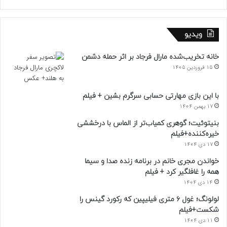
ویدیو
خانه تخریب‌شده مارال فرجاد بر اثر حمله دشمن
15 فروردین 1405
با این بازی مهارتی حسابی سرگرم بشین + فیلم
17 بهمن 1404
بنیتوئیت؛ گوهری کمیاب‌تر از الماس با درخششی
خیره‌کننده+فیلم
17 دی 1404
خواندن مجری خانم در برنامه زنده صدا و سیما
همه را غافلگیر کرد + فیلم
14 دی 1404
لولونگ؛ غول ۶ متری فیلیپین که رکورد گینس را
شکست+فیلم
11 دی 1404