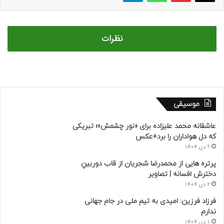
نظرات
موسیقی
عاشقانه محمد علیزاده برای «نور چشمش»؛ تبریکی
که دل هواداران را برد+عکس
9 دی 1404
پرتره هایی از محمدرضا شجریان از قاب دوربینِ
دخترش افسانه | تصاویر
2 دی 1404
فرزاد فرزین: امیدی به تیم ملی در جام جهانی
ندارم
1 دی 1404