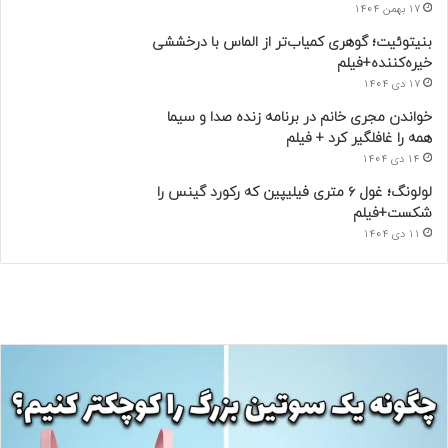
17 بهمن 1404
بنیتوئیت؛ گوهری کمیاب‌تر از الماس با درخششی
خیره‌کننده+فیلم
17 دی 1404
خواندن مجری خانم در برنامه زنده صدا و سیما
همه را غافلگیر کرد + فیلم
14 دی 1404
لولونگ؛ غول ۶ متری فیلیپین که رکورد گینس را
شکست+فیلم
11 دی 1404