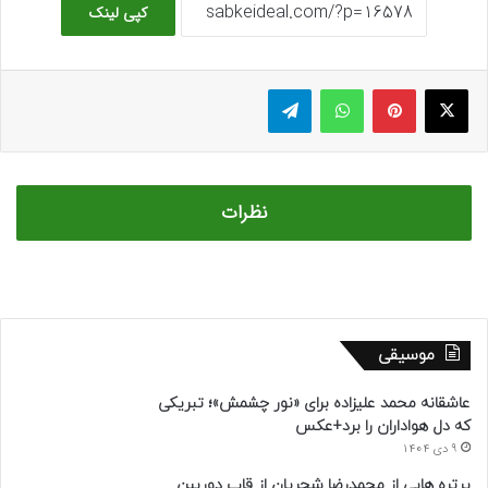
کپی لینک
ایکس
پینتریست
واتس آپ
تلگرام
نظرات
موسیقی
عاشقانه محمد علیزاده برای «نور چشمش»؛ تبریکی
که دل هواداران را برد+عکس
9 دی 1404
پرتره هایی از محمدرضا شجریان از قاب دوربینِ