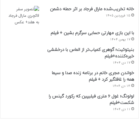
خانه تخریب‌شده مارال فرجاد بر اثر حمله دشمن
15 فروردین 1405
با این بازی مهارتی حسابی سرگرم بشین + فیلم
17 بهمن 1404
بنیتوئیت؛ گوهری کمیاب‌تر از الماس با درخششی
خیره‌کننده+فیلم
17 دی 1404
خواندن مجری خانم در برنامه زنده صدا و سیما
همه را غافلگیر کرد + فیلم
14 دی 1404
لولونگ؛ غول ۶ متری فیلیپین که رکورد گینس را
شکست+فیلم
11 دی 1404