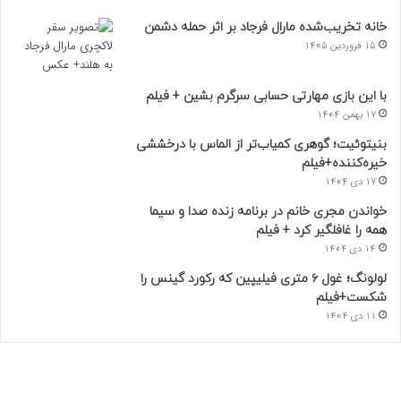
خانه تخریب‌شده مارال فرجاد بر اثر حمله دشمن
15 فروردین 1405
با این بازی مهارتی حسابی سرگرم بشین + فیلم
17 بهمن 1404
بنیتوئیت؛ گوهری کمیاب‌تر از الماس با درخششی
خیره‌کننده+فیلم
17 دی 1404
خواندن مجری خانم در برنامه زنده صدا و سیما
همه را غافلگیر کرد + فیلم
14 دی 1404
لولونگ؛ غول ۶ متری فیلیپین که رکورد گینس را
شکست+فیلم
11 دی 1404