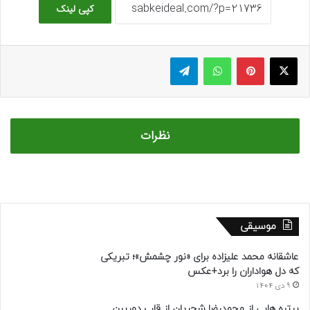
کپی لینک
ایکس
پینتریست
واتس آپ
تلگرام
نظرات
موسیقی
عاشقانه محمد علیزاده برای «نور چشمش»؛ تبریکی
که دل هواداران را برد+عکس
9 دی 1404
پرتره هایی از محمدرضا شجریان از قاب دوربینِ