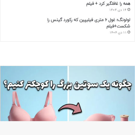
همه را غافلگیر کرد + فیلم
14 دی 1404
لولونگ؛ غول ۶ متری فیلیپین که رکورد گینس را
شکست+فیلم
11 دی 1404