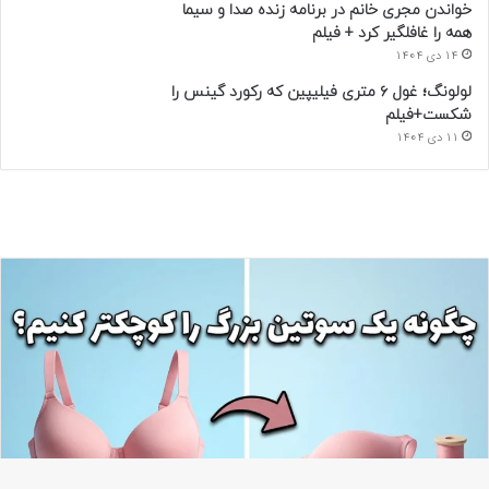
خواندن مجری خانم در برنامه زنده صدا و سیما
همه را غافلگیر کرد + فیلم
14 دی 1404
لولونگ؛ غول ۶ متری فیلیپین که رکورد گینس را
شکست+فیلم
11 دی 1404