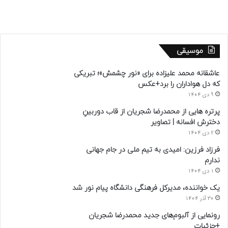
موسیقی
عاشقانه محمد علیزاده برای «نور چشمش»؛ تبریکی
که دل هواداران را برد+عکس
9 دی 1404
پرتره هایی از محمدرضا شجریان از قاب دوربینِ
دخترش افسانه | تصاویر
2 دی 1404
فرزاد فرزین: امیدی به تیم ملی در جام جهانی
ندارم
1 دی 1404
یک خواننده، مدیرکل فرهنگی دانشگاه پیام نور شد
30 آذر 1404
رونمایی از آلبوم‌های جدید محمدرضا شجریان
+جزئیات