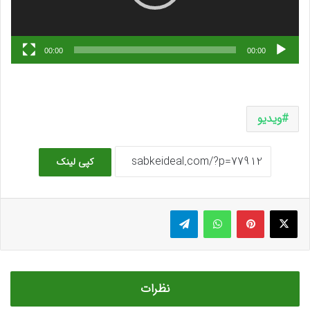
00:00
00:00
ویدیو
کپی لینک
ایکس
پینتریست
واتس آپ
تلگرام
نظرات