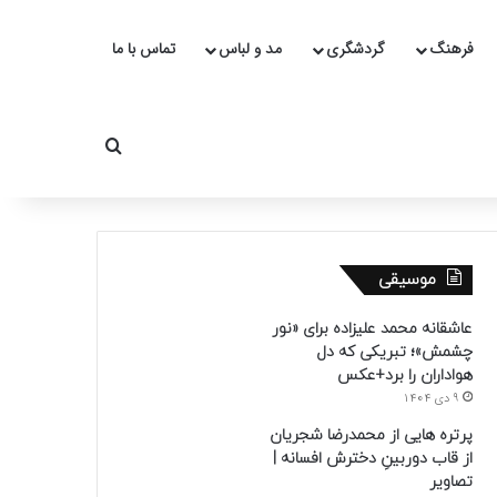
فرهنگ
گردشگری
مد و لباس
تماس با ما
جستجو برای
موسیقی
عاشقانه محمد علیزاده برای «نور
چشمش»؛ تبریکی که دل
هواداران را برد+عکس
9 دی 1404
پرتره هایی از محمدرضا شجریان
از قاب دوربینِ دخترش افسانه |
تصاویر