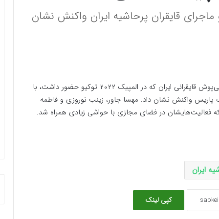
و ماجرای قایقران پرحاشیه ایران واکنش نشان
به نقل از فرارو، نازنین ملایی، ملی‌پوش قایقرانی ایران که در المپیک ۲۰۲۲ توکیو حضور داشت، با
ک پاریس واکنش نشان داد. مهسا جاور، زینب نوروزی و فاطمه
 که فعالیت‌هایشان در فضای مجازی با حواشی زیادی همراه شد.
یه ایران
کپی لینک