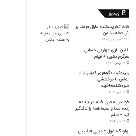
ویدیو
خانه تخریب‌شده مارال فرجاد بر
اثر حمله دشمن
15 فروردین 1405
با این بازی مهارتی حسابی
سرگرم بشین + فیلم
17 بهمن 1404
بنیتوئیت؛ گوهری کمیاب‌تر از
الماس با درخششی
خیره‌کننده+فیلم
17 دی 1404
خواندن مجری خانم در برنامه
زنده صدا و سیما همه را غافلگیر
کرد + فیلم
14 دی 1404
لولونگ؛ غول ۶ متری فیلیپین