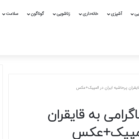
یی
آشپزی
خانه‌داری
زناشویی
گوناگون
سلامت
قایقران پرحاشیه ایران در المپیک+عکس
گرامی به قایقران
المپیک+عکس