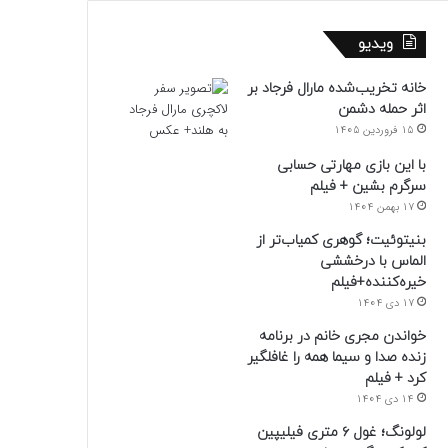
ویدیو
خانه تخریب‌شده مارال فرجاد بر
اثر حمله دشمن
15 فروردین 1405
با این بازی مهارتی حسابی
سرگرم بشین + فیلم
17 بهمن 1404
بنیتوئیت؛ گوهری کمیاب‌تر از
الماس با درخششی
خیره‌کننده+فیلم
17 دی 1404
خواندن مجری خانم در برنامه
زنده صدا و سیما همه را غافلگیر
کرد + فیلم
14 دی 1404
لولونگ؛ غول ۶ متری فیلیپین