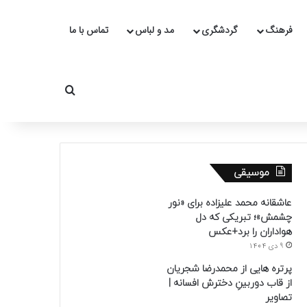
فرهنگ
گردشگری
مد و لباس
تماس با ما
جستجو برای
موسیقی
عاشقانه محمد علیزاده برای «نور
چشمش»؛ تبریکی که دل
هواداران را برد+عکس
9 دی 1404
پرتره هایی از محمدرضا شجریان
از قاب دوربینِ دخترش افسانه |
تصاویر