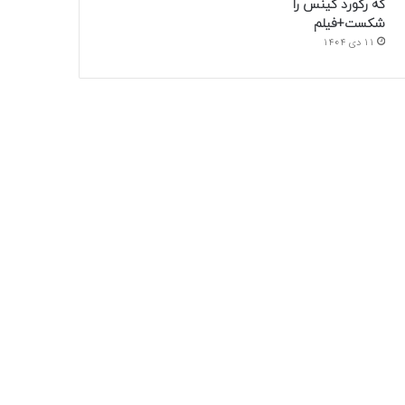
که رکورد گینس را
شکست+فیلم
11 دی 1404