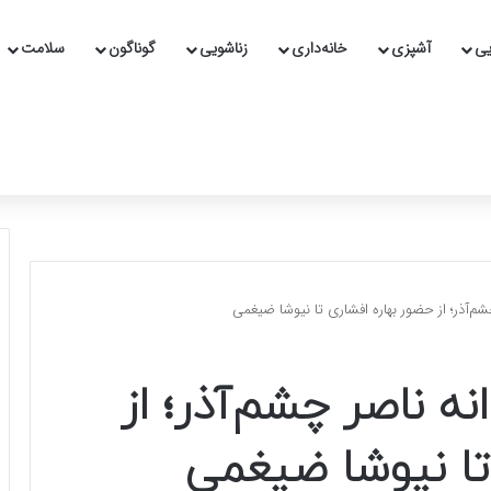
یی
آشپزی
خانه‌داری
زناشویی
گوناگون
سلامت
چشم‌آذر؛ از حضور بهاره افشاری تا نیوشا ضیغمی
نه ناصر چشم‌آذر؛ از
تا نیوشا ضیغمی