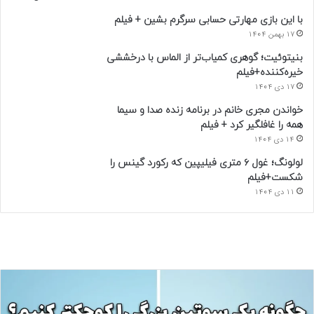
با این بازی مهارتی حسابی سرگرم بشین + فیلم
17 بهمن 1404
بنیتوئیت؛ گوهری کمیاب‌تر از الماس با درخششی
خیره‌کننده+فیلم
17 دی 1404
خواندن مجری خانم در برنامه زنده صدا و سیما
همه را غافلگیر کرد + فیلم
14 دی 1404
لولونگ؛ غول ۶ متری فیلیپین که رکورد گینس را
شکست+فیلم
11 دی 1404