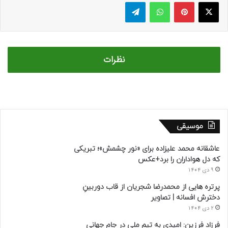
ایکس
پینتریست
واتس آپ
تلگرام
نظرات
موسیقی
عاشقانه محمد علیزاده برای «نور چشمش»؛ تبریکی
که دل هواداران را برد+عکس
9 دی 1404
پرتره هایی از محمدرضا شجریان از قاب دوربینِ
دخترش افسانه | تصاویر
2 دی 1404
فرزاد فرزین: امیدی به تیم ملی در جام جهانی