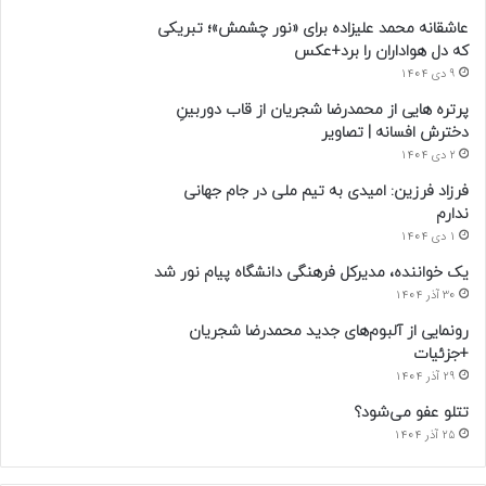
عاشقانه محمد علیزاده برای «نور چشمش»؛ تبریکی
که دل هواداران را برد+عکس
9 دی 1404
پرتره هایی از محمدرضا شجریان از قاب دوربینِ
دخترش افسانه | تصاویر
2 دی 1404
فرزاد فرزین: امیدی به تیم ملی در جام جهانی
ندارم
1 دی 1404
یک خواننده، مدیرکل فرهنگی دانشگاه پیام نور شد
30 آذر 1404
رونمایی از آلبوم‌های جدید محمدرضا شجریان
+جزئیات
29 آذر 1404
تتلو عفو می‌شود؟
25 آذر 1404