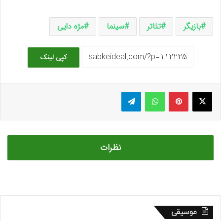
بازیگر
تئاتر
سینما
مژه دایی
کپی لینک
ایکس
پینتریست
واتس آپ
تلگرام
نظرات
موسیقی