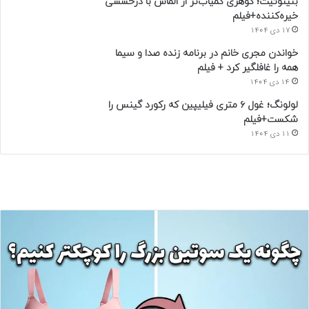
بنیتوئیت؛ گوهری کمیاب‌تر از الماس با درخششی
خیره‌کننده+فیلم
17 دی 1404
خواندن مجری خانم در برنامه زنده صدا و سیما
همه را غافلگیر کرد + فیلم
14 دی 1404
لولونگ؛ غول ۶ متری فیلیپین که رکورد گینس را
شکست+فیلم
11 دی 1404