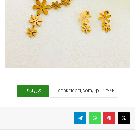
کپی لینک
ایکس
پینتریست
واتس آپ
تلگرام