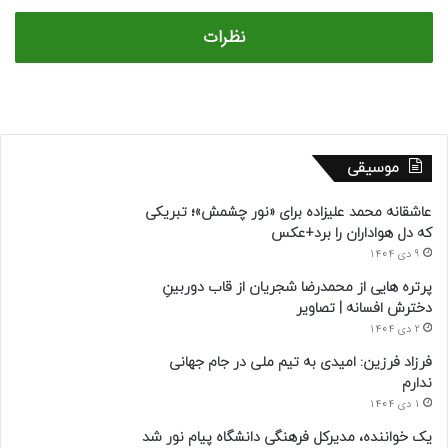
نظرات
موسیقی
عاشقانه محمد علیزاده برای «نور چشمش»؛ تبریکی
که دل هواداران را برد+عکس
9 دی 1404
پرتره هایی از محمدرضا شجریان از قاب دوربینِ
دخترش افسانه | تصاویر
2 دی 1404
فرزاد فرزین: امیدی به تیم ملی در جام جهانی
ندارم
1 دی 1404
یک خواننده، مدیرکل فرهنگی دانشگاه پیام نور شد