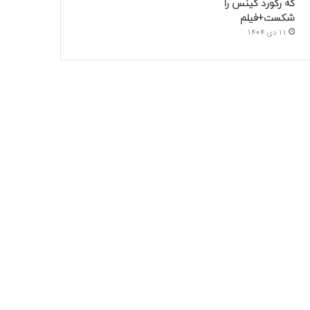
که رکورد گینس را
شکست+فیلم
11 دی 1404