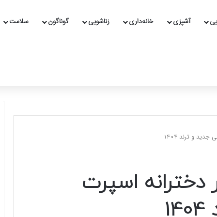
یی
آشپزی
خانه‌داری
زناشویی
گوناگون
سلامت
ر دخترانه اسپرت
1