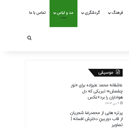
فرهنگ
گردشگری
مد و لباس
تماس با ما
جستجو برای
موسیقی
عاشقانه محمد علیزاده برای «نور
چشمش»؛ تبریکی که دل
هواداران را برد+عکس
9 دی 1404
پرتره هایی از محمدرضا شجریان
از قاب دوربینِ دخترش افسانه |
تصاویر