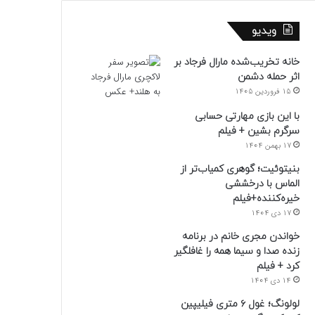
ویدیو
خانه تخریب‌شده مارال فرجاد بر
اثر حمله دشمن
15 فروردین 1405
با این بازی مهارتی حسابی
سرگرم بشین + فیلم
17 بهمن 1404
بنیتوئیت؛ گوهری کمیاب‌تر از
الماس با درخششی
خیره‌کننده+فیلم
17 دی 1404
خواندن مجری خانم در برنامه
زنده صدا و سیما همه را غافلگیر
کرد + فیلم
14 دی 1404
لولونگ؛ غول ۶ متری فیلیپین