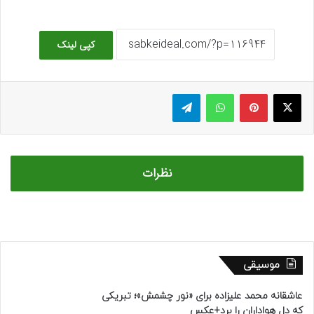
کپی لینک
ایکس
پینتریست
واتس آپ
تلگرام
نظرات
موسیقی
عاشقانه محمد علیزاده برای «نور چشمش»؛ تبریکی
که دل هواداران را برد+عکس