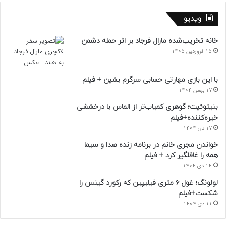
ویدیو
خانه تخریب‌شده مارال فرجاد بر اثر حمله دشمن
15 فروردین 1405
با این بازی مهارتی حسابی سرگرم بشین + فیلم
17 بهمن 1404
بنیتوئیت؛ گوهری کمیاب‌تر از الماس با درخششی
خیره‌کننده+فیلم
17 دی 1404
خواندن مجری خانم در برنامه زنده صدا و سیما
همه را غافلگیر کرد + فیلم
14 دی 1404
لولونگ؛ غول ۶ متری فیلیپین که رکورد گینس را
شکست+فیلم
11 دی 1404