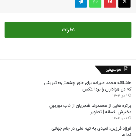
نظرات
موسیقی
عاشقانه محمد علیزاده برای «نور چشمش»؛ تبریکی
که دل هواداران را برد+عکس
9 دی 1404
پرتره هایی از محمدرضا شجریان از قاب دوربینِ
دخترش افسانه | تصاویر
2 دی 1404
فرزاد فرزین: امیدی به تیم ملی در جام جهانی
ندارم