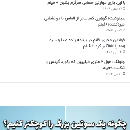
با این بازی مهارتی حسابی سرگرم بشین + فیلم
17 بهمن 1404
بنیتوئیت؛ گوهری کمیاب‌تر از الماس با درخششی
خیره‌کننده+فیلم
17 دی 1404
خواندن مجری خانم در برنامه زنده صدا و سیما
همه را غافلگیر کرد + فیلم
14 دی 1404
لولونگ؛ غول ۶ متری فیلیپین که رکورد گینس را
شکست+فیلم
11 دی 1404