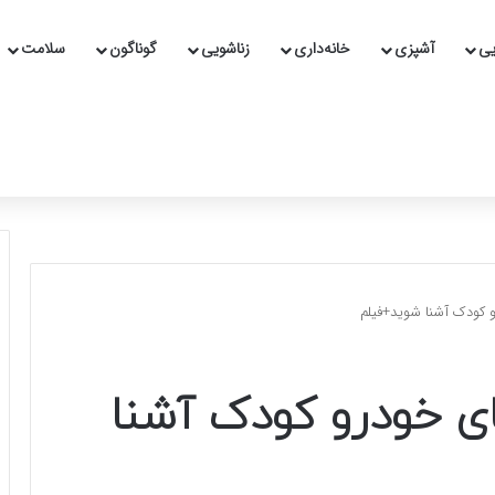
یی
آشپزی
خانه‌داری
زناشویی
گوناگون
سلامت
 کودک آشنا شوید+فیلم
ی خودرو کودک آشنا