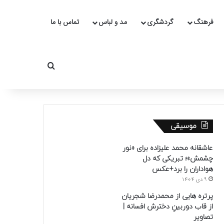
فرهنگ
گردشگری
مد و لباس
تماس با ما
جستجو برای
موسیقی
عاشقانه محمد علیزاده برای «نور
چشمش»؛ تبریکی که دل
هواداران را برد+عکس
9 دی 1404
پرتره هایی از محمدرضا شجریان
از قاب دوربینِ دخترش افسانه |
تصاویر