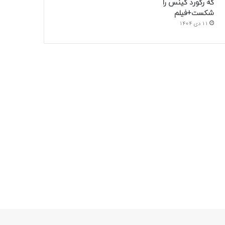
که رکورد گینس را
شکست+فیلم
11 دی 1404