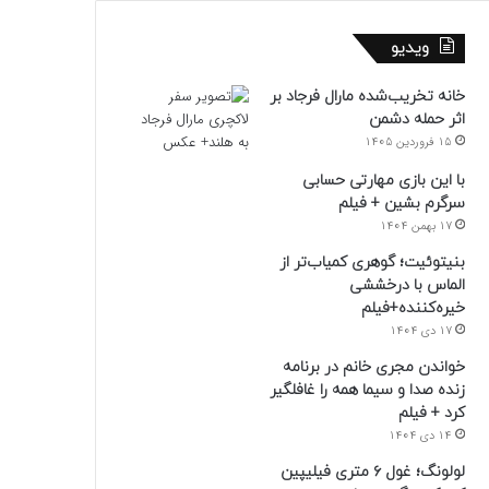
ویدیو
خانه تخریب‌شده مارال فرجاد بر
اثر حمله دشمن
15 فروردین 1405
با این بازی مهارتی حسابی
سرگرم بشین + فیلم
17 بهمن 1404
بنیتوئیت؛ گوهری کمیاب‌تر از
الماس با درخششی
خیره‌کننده+فیلم
17 دی 1404
خواندن مجری خانم در برنامه
زنده صدا و سیما همه را غافلگیر
کرد + فیلم
14 دی 1404
لولونگ؛ غول ۶ متری فیلیپین