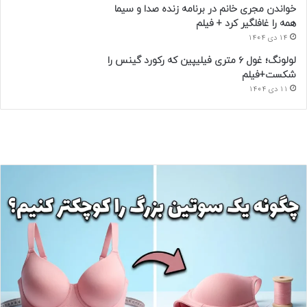
خواندن مجری خانم در برنامه زنده صدا و سیما
همه را غافلگیر کرد + فیلم
14 دی 1404
لولونگ؛ غول ۶ متری فیلیپین که رکورد گینس را
شکست+فیلم
11 دی 1404