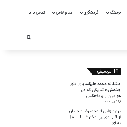
فرهنگ
گردشگری
مد و لباس
تماس با ما
جستجو برای
موسیقی
عاشقانه محمد علیزاده برای «نور
چشمش»؛ تبریکی که دل
هواداران را برد+عکس
9 دی 1404
پرتره هایی از محمدرضا شجریان
از قاب دوربینِ دخترش افسانه |
تصاویر