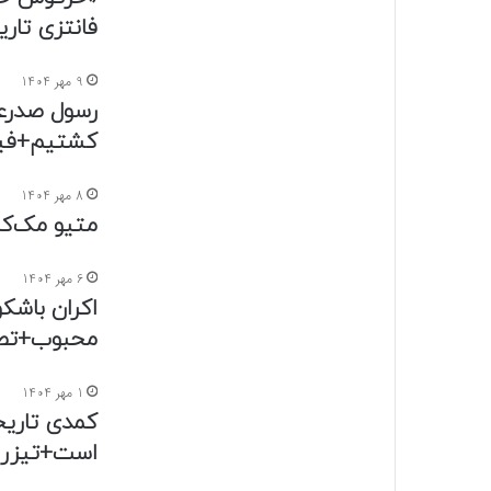
فانتزی تار
9 مهر 1404
رسول صدرعا
کشتیم+فی
8 مهر 1404
متیو مک‌کا
6 مهر 1404
اکران باشکو
محبوب+تص
1 مهر 1404
کمدی تاریخ
است+تیزر