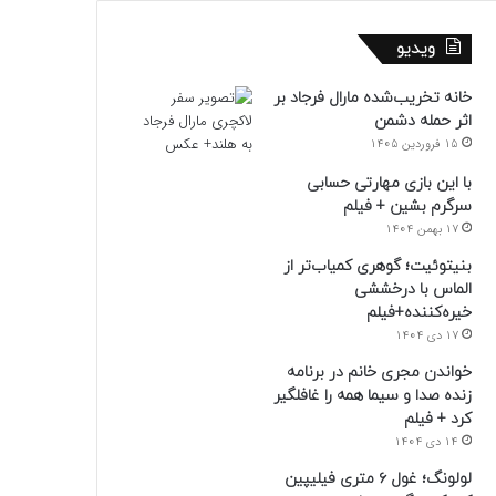
ویدیو
خانه تخریب‌شده مارال فرجاد بر
اثر حمله دشمن
15 فروردین 1405
با این بازی مهارتی حسابی
سرگرم بشین + فیلم
17 بهمن 1404
بنیتوئیت؛ گوهری کمیاب‌تر از
الماس با درخششی
خیره‌کننده+فیلم
17 دی 1404
خواندن مجری خانم در برنامه
زنده صدا و سیما همه را غافلگیر
کرد + فیلم
14 دی 1404
لولونگ؛ غول ۶ متری فیلیپین