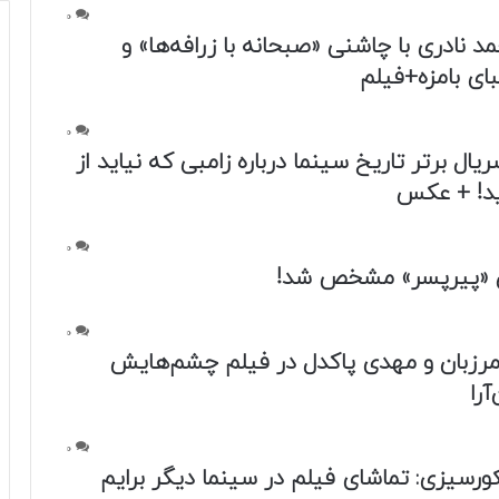
0
 نادری با چاشنی «صبحانه با زرافه‌ها» و
ی بامزه+فیلم
0
فی ۱۰ سریال برتر تاریخ سینما درباره زامبی که نیاید از
د! + عکس
0
ان «پیرپسر» مشخص شد!
0
مرزبان و مهدی پاکدل در فیلم چشم‌هایش
آرا
0
ورسیزی: تماشای فیلم در سینما دیگر برایم