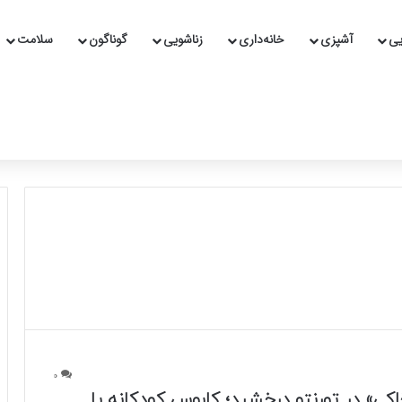
یی
آشپزی
خانه‌داری
زناشویی
گوناگون
سلامت
0
ی» در تورنتو درخشید؛ کابوس کودکانه یا