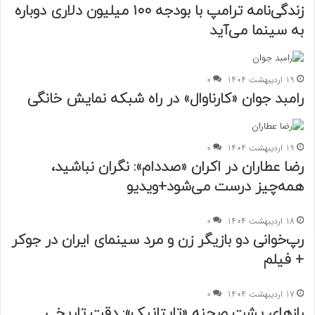
زندگی‌نامه ترامپ با بودجه ۱۰۰ میلیون دلاری دوباره
به سینما می‌آید
19 اردیبهشت 1404
0
رامبد جوان «کارناوال» در راه شبکه نمایش خانگی
19 اردیبهشت 1404
0
رضا عطاران در اکران «صددام»: نگران نباشید،
همه‌چیز درست می‌شود+ویدیو
18 اردیبهشت 1404
0
رپ‌خوانی دو بازیگر زن و مرد سینمای ایران در جوکر
+ فیلم
17 اردیبهشت 1404
0
رازهای پشت صحنه «تایتانیک»: دقت تاریخی