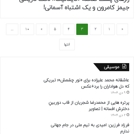
جیمز کامرون و یک اشتباه آسمانی!
...
10
»
5
4
3
2
1
«
انتها
موسیقی
عاشقانه محمد علیزاده برای «نور چشمش»؛ تبریکی
که دل هواداران را برد+عکس
9 دی 1404
پرتره هایی از محمدرضا شجریان از قاب دوربینِ
دخترش افسانه | تصاویر
2 دی 1404
فرزاد فرزین: امیدی به تیم ملی در جام جهانی
ندارم