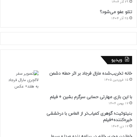
29 آذر 1404
تتلو عفو می‌شود؟
25 آذر 1404
ویدیو
خانه تخریب‌شده مارال فرجاد بر اثر حمله دشمن
15 فروردین 1405
با این بازی مهارتی حسابی سرگرم بشین + فیلم
17 بهمن 1404
بنیتوئیت؛ گوهری کمیاب‌تر از الماس با درخششی
خیره‌کننده+فیلم
17 دی 1404
خواندن مجری خانم در برنامه زنده صدا و سیما