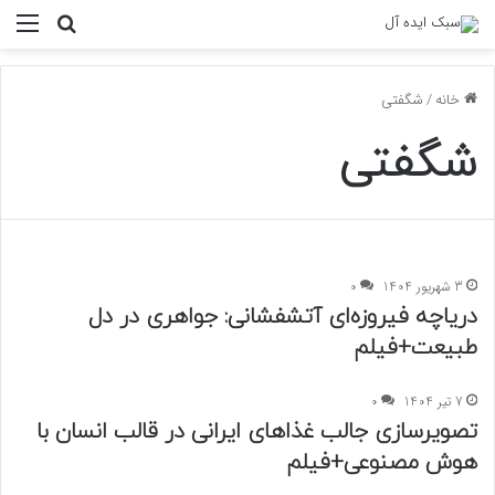
منو
جستجو ب
خانه
/
شگفتی
شگفتی
3 شهریور 1404
0
دریاچه فیروزه‌ای آتشفشانی: جواهری در دل
طبیعت+فیلم
7 تیر 1404
0
تصویرسازی جالب غذاهای ایرانی در قالب انسان با
هوش مصنوعی+فیلم