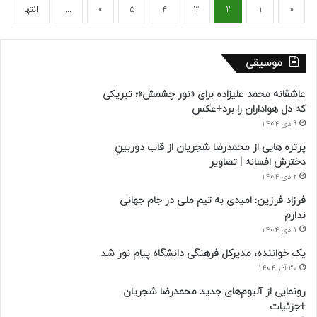
«
1
2
3
4
5
»
...
انتها
موسیقی
عاشقانه محمد علیزاده برای «نور چشمش»؛ تبریکی
که دل هواداران را برد+عکس
9 دی 1404
پرتره هایی از محمدرضا شجریان از قاب دوربینِ
دخترش افسانه | تصاویر
2 دی 1404
فرزاد فرزین: امیدی به تیم ملی در جام جهانی
ندارم
1 دی 1404
یک خواننده، مدیرکل فرهنگی دانشگاه پیام نور شد
30 آذر 1404
رونمایی از آلبوم‌های جدید محمدرضا شجریان
+جزئیات