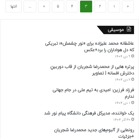
«
1
2
3
4
5
»
...
انتها
موسیقی
عاشقانه محمد علیزاده برای «نور چشمش»؛ تبریکی
که دل هواداران را برد+عکس
9 دی 1404
پرتره هایی از محمدرضا شجریان از قاب دوربینِ
دخترش افسانه | تصاویر
2 دی 1404
فرزاد فرزین: امیدی به تیم ملی در جام جهانی
ندارم
1 دی 1404
یک خواننده، مدیرکل فرهنگی دانشگاه پیام نور شد
30 آذر 1404
رونمایی از آلبوم‌های جدید محمدرضا شجریان
+جزئیات