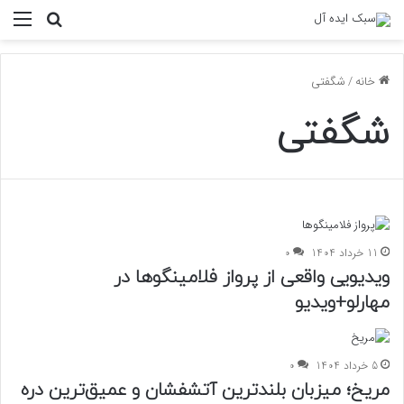
منو
جستجو ب
خانه
/
شگفتی
شگفتی
11 خرداد 1404
0
ویدیویی واقعی از پرواز فلامینگوها در
مهارلو+ویدیو
5 خرداد 1404
0
مریخ؛ میزبان بلندترین آتشفشان و عمیق‌ترین دره