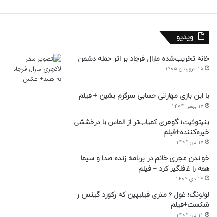
ویدیو
خانه تخریب‌شده مارال فرجاد بر اثر حمله دشمن
15 فروردین 1405
با این بازی مهارتی حسابی سرگرم بشین + فیلم
17 بهمن 1404
بنیتوئیت؛ گوهری کمیاب‌تر از الماس با درخششی
خیره‌کننده+فیلم
17 دی 1404
خواندن مجری خانم در برنامه زنده صدا و سیما
همه را غافلگیر کرد + فیلم
14 دی 1404
لولونگ؛ غول ۶ متری فیلیپین که رکورد گینس را
شکست+فیلم
11 دی 1404