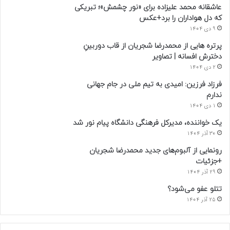
عاشقانه محمد علیزاده برای «نور چشمش»؛ تبریکی
که دل هواداران را برد+عکس
9 دی 1404
پرتره هایی از محمدرضا شجریان از قاب دوربینِ
دخترش افسانه | تصاویر
2 دی 1404
فرزاد فرزین: امیدی به تیم ملی در جام جهانی
ندارم
1 دی 1404
یک خواننده، مدیرکل فرهنگی دانشگاه پیام نور شد
30 آذر 1404
رونمایی از آلبوم‌های جدید محمدرضا شجریان
+جزئیات
29 آذر 1404
تتلو عفو می‌شود؟
25 آذر 1404