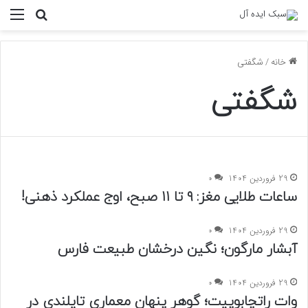
منو
جستجو ب
خانه
/
شگفتی
شگفتی
29 فروردین 1404
0
ساعات طلایی مغز: ۹ تا ۱۱ صبح، اوج عملکرد ذهنی!
29 فروردین 1404
0
آبشار مارگون؛ نگین درخشان طبیعت فارس
29 فروردین 1404
0
وات راتچابوپیت؛ گوهر پنهان معماری تایلندی در