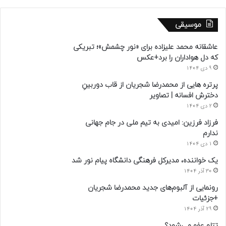
موسیقی
عاشقانه محمد علیزاده برای «نور چشمش»؛ تبریکی
که دل هواداران را برد+عکس
9 دی 1404
پرتره هایی از محمدرضا شجریان از قاب دوربینِ
دخترش افسانه | تصاویر
2 دی 1404
فرزاد فرزین: امیدی به تیم ملی در جام جهانی
ندارم
1 دی 1404
یک خواننده، مدیرکل فرهنگی دانشگاه پیام نور شد
30 آذر 1404
رونمایی از آلبوم‌های جدید محمدرضا شجریان
+جزئیات
29 آذر 1404
تتلو عفو می‌شود؟