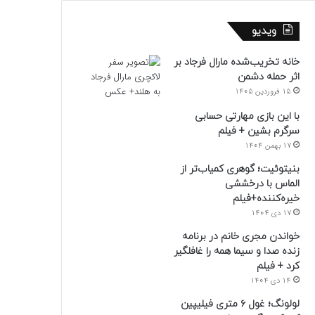
ویدیو
خانه تخریب‌شده مارال فرجاد بر
اثر حمله دشمن
15 فروردین 1405
با این بازی مهارتی حسابی
سرگرم بشین + فیلم
17 بهمن 1404
بنیتوئیت؛ گوهری کمیاب‌تر از
الماس با درخششی
خیره‌کننده+فیلم
17 دی 1404
خواندن مجری خانم در برنامه
زنده صدا و سیما همه را غافلگیر
کرد + فیلم
14 دی 1404
لولونگ؛ غول ۶ متری فیلیپین