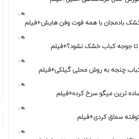
0
کشک بادمجان با همه فوت وفن هایش+فیلم
0
 تا جوجه کباب خشک نشود؟+فیلم
0
کباب چنجه به روش محلی گیلکی+فیلم
0
اده ترین میگو سرخ کرده+فیلم
0
کوفته سماق کردی+فیلم
0