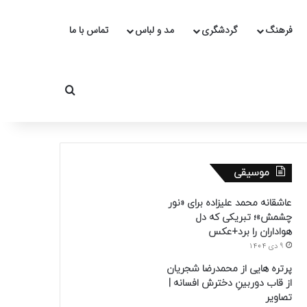
فرهنگ
گردشگری
مد و لباس
تماس با ما
جستجو برای
موسیقی
عاشقانه محمد علیزاده برای «نور
چشمش»؛ تبریکی که دل
هواداران را برد+عکس
9 دی 1404
پرتره هایی از محمدرضا شجریان
از قاب دوربینِ دخترش افسانه |
تصاویر