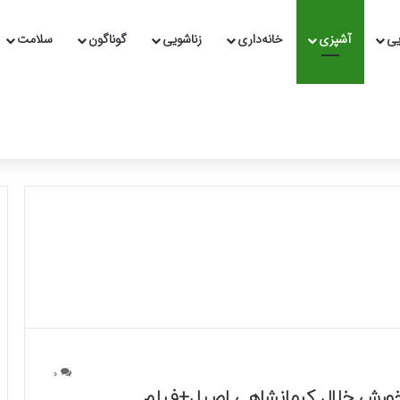
یی
آشپزی
خانه‌داری
زناشویی
گوناگون
سلامت
0
خورش خلال کرمانشاهی اصیل+فیلم