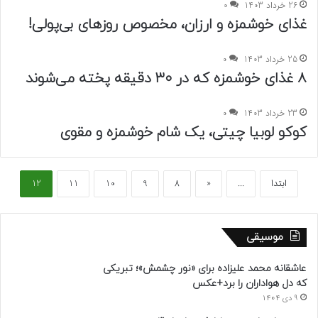
26 خرداد 1403
0
غذای خوشمزه و ارزان، مخصوص روزهای بی‌پولی!
25 خرداد 1403
0
۸ غذای خوشمزه که در ۳۰ دقیقه پخته می‌شوند
23 خرداد 1403
0
کوکو لوبیا چیتی، یک شام خوشمزه و مقوی
ابتدا
...
«
8
9
10
11
12
موسیقی
عاشقانه محمد علیزاده برای «نور چشمش»؛ تبریکی
که دل هواداران را برد+عکس
9 دی 1404