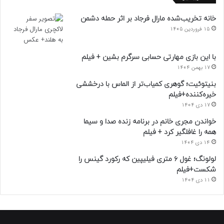
خانه تخریب‌شده مارال فرجاد بر اثر حمله دشمن
15 فروردین 1405
با این بازی مهارتی حسابی سرگرم بشین + فیلم
17 بهمن 1404
بنیتوئیت؛ گوهری کمیاب‌تر از الماس با درخششی
خیره‌کننده+فیلم
17 دی 1404
خواندن مجری خانم در برنامه زنده صدا و سیما
همه را غافلگیر کرد + فیلم
14 دی 1404
لولونگ؛ غول ۶ متری فیلیپین که رکورد گینس را
شکست+فیلم
11 دی 1404