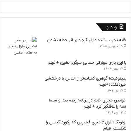
ویدیو
خانه تخریب‌شده مارال فرجاد بر اثر حمله دشمن
15 فروردین 1405
با این بازی مهارتی حسابی سرگرم بشین + فیلم
17 بهمن 1404
بنیتوئیت؛ گوهری کمیاب‌تر از الماس با درخششی
خیره‌کننده+فیلم
17 دی 1404
خواندن مجری خانم در برنامه زنده صدا و سیما
همه را غافلگیر کرد + فیلم
14 دی 1404
لولونگ؛ غول ۶ متری فیلیپین که رکورد گینس را
شکست+فیلم