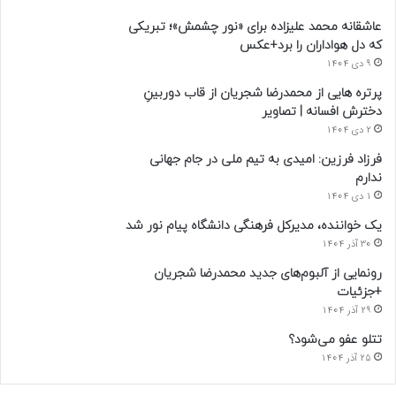
عاشقانه محمد علیزاده برای «نور چشمش»؛ تبریکی
که دل هواداران را برد+عکس
9 دی 1404
پرتره هایی از محمدرضا شجریان از قاب دوربینِ
دخترش افسانه | تصاویر
2 دی 1404
فرزاد فرزین: امیدی به تیم ملی در جام جهانی
ندارم
1 دی 1404
یک خواننده، مدیرکل فرهنگی دانشگاه پیام نور شد
30 آذر 1404
رونمایی از آلبوم‌های جدید محمدرضا شجریان
+جزئیات
29 آذر 1404
تتلو عفو می‌شود؟
25 آذر 1404