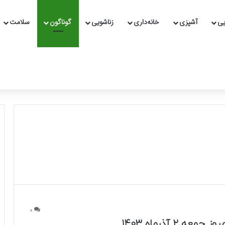
یی
آشپزی
خانه‌داری
زناشویی
گوناگون
سلامت
0
عه ۲ آذرماه ۱۴۰۳