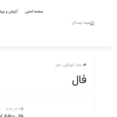
صفحه اصلی
آرایش و زیبا
خانه
/
گوناگون
/
فال
فال
2 آذر 1403
فال حافظ امروز جم