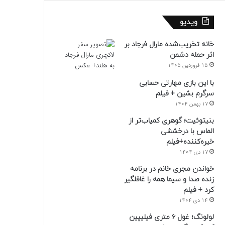
ویدیو
خانه تخریب‌شده مارال فرجاد بر
اثر حمله دشمن
15 فروردین 1405
با این بازی مهارتی حسابی
سرگرم بشین + فیلم
17 بهمن 1404
بنیتوئیت؛ گوهری کمیاب‌تر از
الماس با درخششی
خیره‌کننده+فیلم
17 دی 1404
خواندن مجری خانم در برنامه
زنده صدا و سیما همه را غافلگیر
کرد + فیلم
14 دی 1404
لولونگ؛ غول ۶ متری فیلیپین