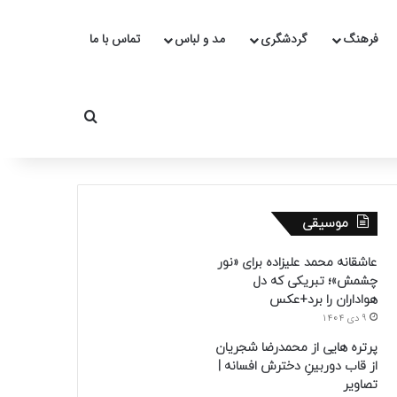
فرهنگ
گردشگری
مد و لباس
تماس با ما
جستجو برای
موسیقی
عاشقانه محمد علیزاده برای «نور
چشمش»؛ تبریکی که دل
هواداران را برد+عکس
9 دی 1404
پرتره هایی از محمدرضا شجریان
از قاب دوربینِ دخترش افسانه |
تصاویر