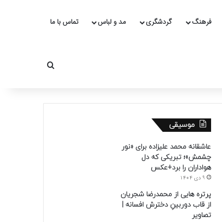
فرهنگ
گردشگری
مد و لباس
تماس با ما
جستجو برای
موسیقی
عاشقانه محمد علیزاده برای «نور
چشمش»؛ تبریکی که دل
هواداران را برد+عکس
9 دی 1404
پرتره هایی از محمدرضا شجریان
از قاب دوربینِ دخترش افسانه |
تصاویر