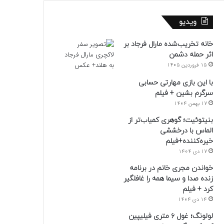
ویدیو
خانه تخریب‌شده مارال فرجاد بر
اثر حمله دشمن
15 فروردین 1405
با این بازی مهارتی حسابی
سرگرم بشین + فیلم
17 بهمن 1404
بنیتوئیت؛ گوهری کمیاب‌تر از
الماس با درخششی
خیره‌کننده+فیلم
17 دی 1404
خواندن مجری خانم در برنامه
زنده صدا و سیما همه را غافلگیر
کرد + فیلم
14 دی 1404
لولونگ؛ غول ۶ متری فیلیپین