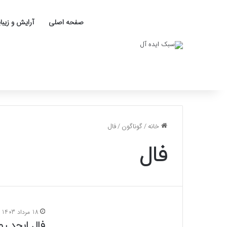
صفحه اصلی
آرایش و زیبا
خانه
/
گوناگون
/
فال
فال
18 مرداد 1403
فال ابجد روزان