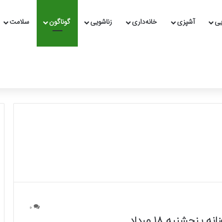
یی
آشپزی
خانه‌داری
زناشویی
گوناگون
سلامت
0
ه پنجشنبه ۱۸ مرداد