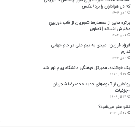
عاشقانه محمد علیزاده برای «نور چشمش»؛ تبریکی
که دل هواداران را برد+عکس
9 دی 1404
پرتره هایی از محمدرضا شجریان از قاب دوربینِ
دخترش افسانه | تصاویر
2 دی 1404
فرزاد فرزین: امیدی به تیم ملی در جام جهانی
ندارم
1 دی 1404
یک خواننده، مدیرکل فرهنگی دانشگاه پیام نور شد
30 آذر 1404
رونمایی از آلبوم‌های جدید محمدرضا شجریان
+جزئیات
29 آذر 1404
تتلو عفو می‌شود؟
25 آذر 1404