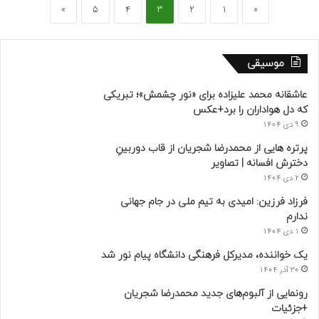
»
5
4
3
2
1
«
موسیقی
عاشقانه محمد علیزاده برای «نور چشمش»؛ تبریکی
که دل هواداران را برد+عکس
9 دی 1404
پرتره هایی از محمدرضا شجریان از قاب دوربینِ
دخترش افسانه | تصاویر
2 دی 1404
فرزاد فرزین: امیدی به تیم ملی در جام جهانی
ندارم
1 دی 1404
یک خواننده، مدیرکل فرهنگی دانشگاه پیام نور شد
30 آذر 1404
رونمایی از آلبوم‌های جدید محمدرضا شجریان
+جزئیات