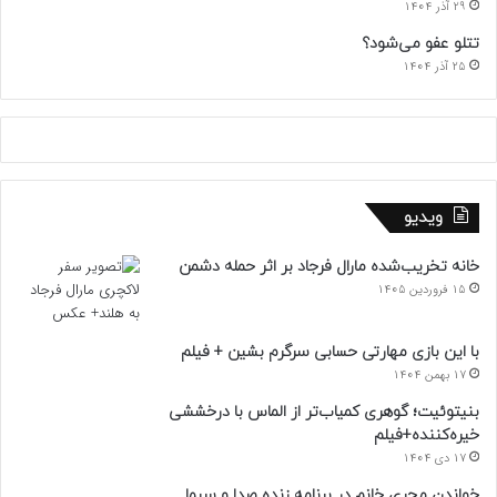
29 آذر 1404
تتلو عفو می‌شود؟
25 آذر 1404
ویدیو
خانه تخریب‌شده مارال فرجاد بر اثر حمله دشمن
15 فروردین 1405
با این بازی مهارتی حسابی سرگرم بشین + فیلم
17 بهمن 1404
بنیتوئیت؛ گوهری کمیاب‌تر از الماس با درخششی
خیره‌کننده+فیلم
17 دی 1404
خواندن مجری خانم در برنامه زنده صدا و سیما